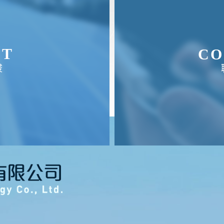
UT
CO
竣