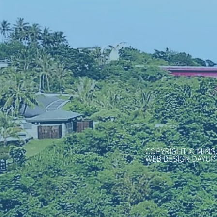
COPYRIGHT © MING
WEB DESIGN DAYUP