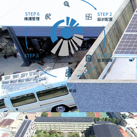
STEP 6
STEP 2
維護管理
設計配置
STEP 5
STEP 3
系統安裝
投資試算
STEP 4
文件申請