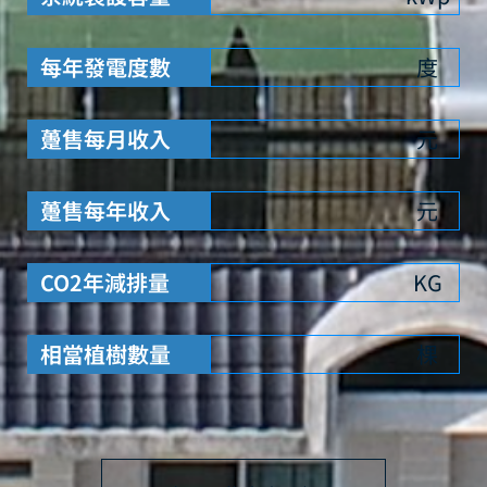
每年發電度數
度
躉售每月收入
元
躉售每年收入
元
CO2年減排量
KG
相當植樹數量
棵