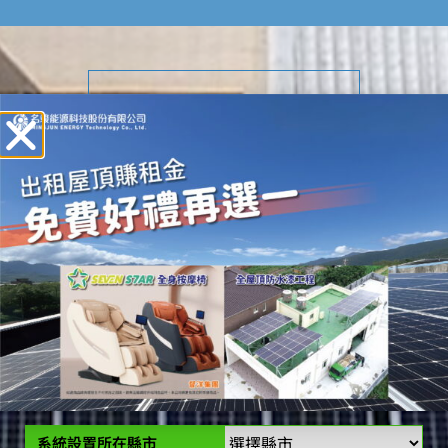
瞭解更多
SPREADSHEET
服務試算
此投資試算粗略概估。並未列入系統建置方式環境、經
濟因素，因此相關數據僅供參考。
請輸入以下參數資料並進行試算 :
系統設置所在縣市