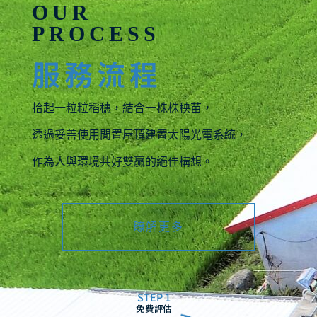
OUR
PROCESS
服務流程
拾起一粒粒稻穗，結合一株株秧苗，
透過妥善使用閒置屋頂建置太陽光電系統，
作為人與環境共好雙贏的絕佳構想。
瞭解更多
STEP 1
免費評估