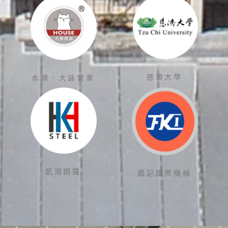
慈濟大學
水順．大詠實業
凱鴻鋼鐵
鳳記國際機械