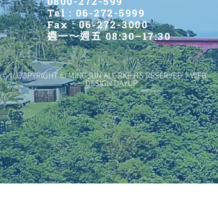
0800-272-599
Tel : 06-272-5999
Fax : 06-272-3000
週一～週五 08:30–17:30
COPYRIGHT © MINGJUN ALL RIGHTS RESERVED｜WEB
DESIGN DAYUP