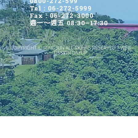
0800-272-599
Tel : 06-272-5999
Fax : 06-272-3000
週一～週五 08:30–17:30
COPYRIGHT © MINGJUN ALL RIGHTS RESERVED｜WEB
DESIGN DAYUP