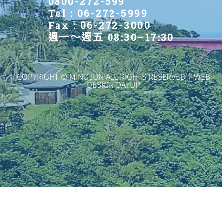
0800-272-599
Tel : 06-272-5999
Fax : 06-272-3000
週一～週五 08:30–17:30
COPYRIGHT © MINGJUN ALL RIGHTS RESERVED｜WEB
DESIGN DAYUP