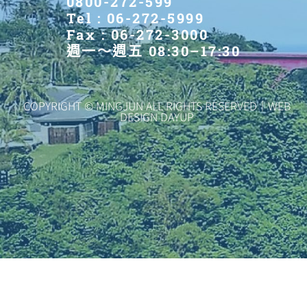
0800-272-599
Tel : 06-272-5999
Fax : 06-272-3000
週一～週五 08:30–17:30
COPYRIGHT © MINGJUN ALL RIGHTS RESERVED｜WEB
DESIGN DAYUP