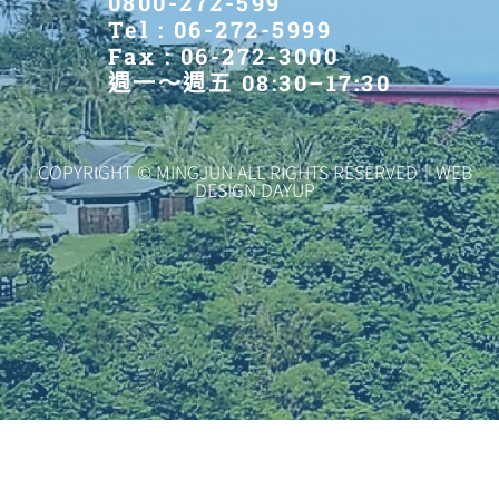
0800-272-599
Tel : 06-272-5999
Fax : 06-272-3000
週一～週五 08:30–17:30
COPYRIGHT © MINGJUN ALL RIGHTS RESERVED｜WEB
DESIGN DAYUP