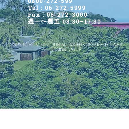
0800-272-599
Tel : 06-272-5999
Fax : 06-272-3000
週一～週五 08:30–17:30
COPYRIGHT © MINGJUN ALL RIGHTS RESERVED｜WEB
DESIGN DAYUP