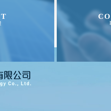
UT
CO
竣