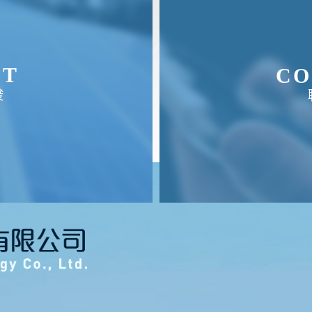
UT
CO
竣