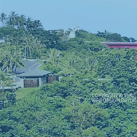
COPYRIGHT © MING
WEB DESIGN DAYUP